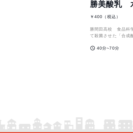
勝美酸乳 
￥400（税込）
勝間田高校 食品科
て殺菌させた「合成
access_time
40分~70分