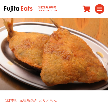
配達対応時間
15:00〜23:00
ほぼ本町 元祖鳥焼き とりえもん