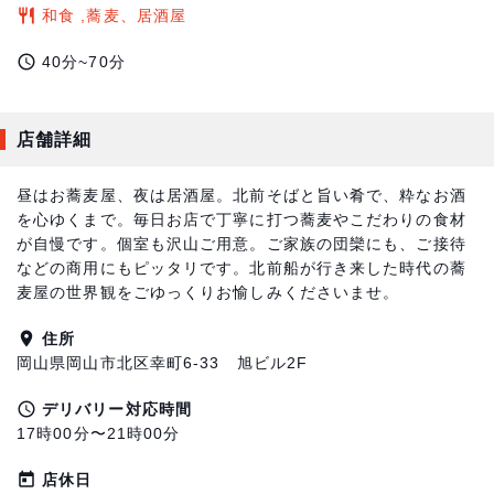
restaurant
和食 ,蕎麦、居酒屋
access_time
40分~70分
店舗詳細
昼はお蕎麦屋、夜は居酒屋。北前そばと旨い肴で、粋なお酒
を心ゆくまで。毎日お店で丁寧に打つ蕎麦やこだわりの食材
が自慢です。個室も沢山ご用意。ご家族の団欒にも、ご接待
などの商用にもピッタリです。北前船が行き来した時代の蕎
麦屋の世界観をごゆっくりお愉しみくださいませ。
room
住所
岡山県岡山市北区幸町6-33 旭ビル2F
access_time
デリバリー対応時間
17時00分〜21時00分
today
店休日