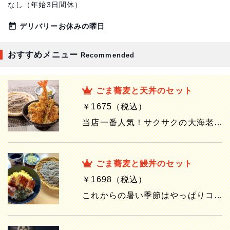
なし（年始3日間休）
today
デリバリーお休みの曜日
おすすめメニュー
Recommended
ごま蕎麦と天丼のセット
￥1675（税込）
当店一番人気！サクサクの大海老天ぷらや野菜をを秘伝のたれで味付け。やっぱり蕎麦には天ぷらですね～ ※デリバリーの時の器は写真とは異なります。
ごま蕎麦と鰻丼のセット
￥1698（税込）
これからの暑い季節はやっぱりコレ！蕎麦との相性もバツグンです。 ※デリバリーの時の器は写真とは異なります。